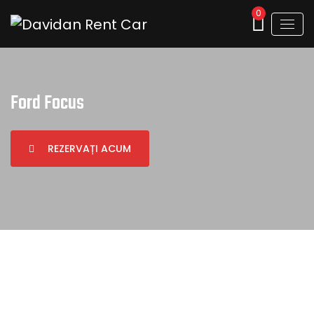
0
Ford Focus
REZERVAȚI ACUM