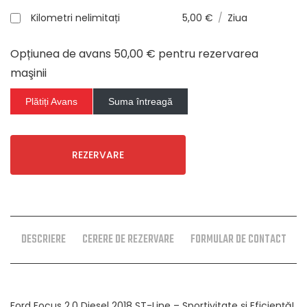
Kilometri nelimitați
5,00
€
/
Ziua
Opțiunea de avans
50,00
€
pentru rezervarea
maşinii
Plătiți Avans
Suma întreagă
REZERVARE
DESCRIERE
CERERE DE REZERVARE
FORMULAR DE CONTACT
Ford Focus 2.0 Diesel 2018 ST-Line – Sportivitate și Eficiență!