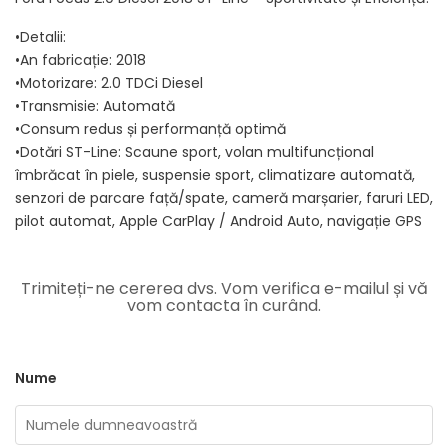
•Detalii:
•An fabricație: 2018
•Motorizare: 2.0 TDCi Diesel
•Transmisie: Automată
•Consum redus și performanță optimă
•Dotări ST-Line: Scaune sport, volan multifuncțional
îmbrăcat în piele, suspensie sport, climatizare automată,
senzori de parcare față/spate, cameră marșarier, faruri LED,
pilot automat, Apple CarPlay / Android Auto, navigație GPS
Trimiteți-ne cererea dvs. Vom verifica e-mailul și vă
vom contacta în curând.
Nume