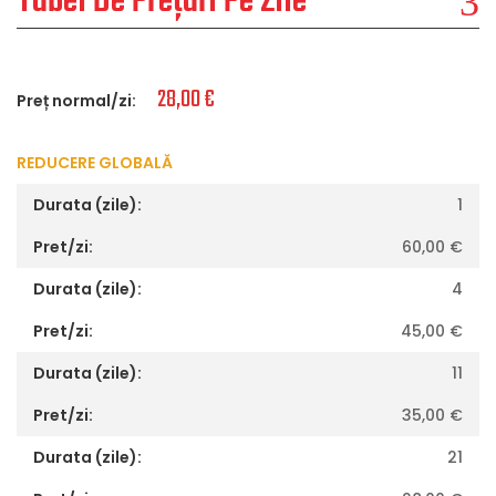
Tabel De Prețuri Pe Zile
28,00
€
Preț normal/zi:
REDUCERE GLOBALĂ
1
60,00
€
4
45,00
€
11
35,00
€
21